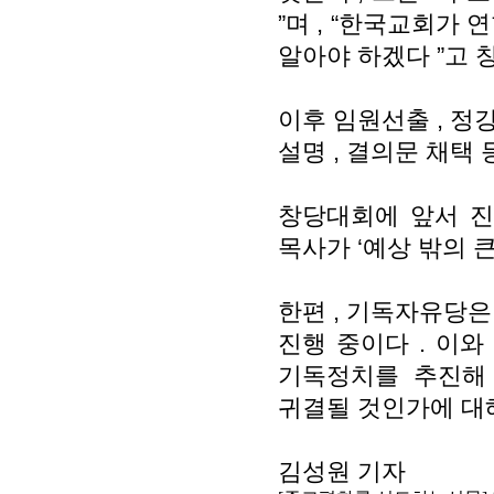
”
며
, “
한국교회가 연
알아야 하겠다
”
고 
이후 임원선출
,
정
설명
,
결의문 채택 
창당대회에 앞서 
목사가
‘
예상 밖의 
한편
,
기독자유당은
진행 중이다
.
이와
기독정치를 추진해
귀결될 것인가에 대
김성원 기자