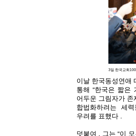
3일 한국교회10
이날 한국동성연애 
통해
“
한국은 짧은
어두운 그림자가 
합법화하려는 세력
우려를 표했다
.
덧붙여
,
그는
“
이 