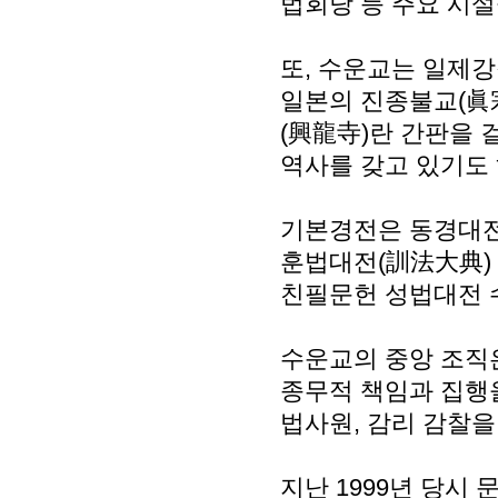
법회당 등 주요 시설
또, 수운교는 일제강
일본의 진종불교(眞
(興龍寺)란 간판을 
역사를 갖고 있기도 
기본경전은 동경대전
훈법대전(訓法大典)
친필문헌 성법대전 
수운교의 중앙 조직은
종무적 책임과 집행을
법사원, 감리 감찰을
지난 1999년 당시