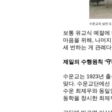
수운교의 성전 도
보통 유교식 예절에 
마음을 위해, 나머지
세 번하는 게 관례다
제일의 수행원칙 ‘守
수운교는 1923년 
맞다. 수운교단에선 
수운 최제우와 동일인
동학을 창시한 최제