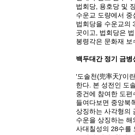
법회당, 용호당 및 
수운교 도량에서 중
법회당을 수운교의 3
곳이고, 법회당은 법
봉령각은 문화재 보수
백두대간 정기 금병
'도솔천(兜率天)'이
한다. 본 성전인 도
중건에 참여한 도편수
들여다보면 중앙북쪽 
상징하는 사각형의 
수운을 상징하는 해
사대칠성의 28수를 