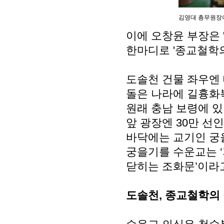
김영대 총무원장이
이에 오창윤 부장은 
한마디로 '종교철학의
도솔천 건물 좌우엔 
돌은 나라에 길흉화
원래 충남 보령에 있
앞 광장엔 30만 선
바닥에는 교기인 궁
궁을기를 수운교는 
닫히는 조화문’이라
도솔천, 종교철학의