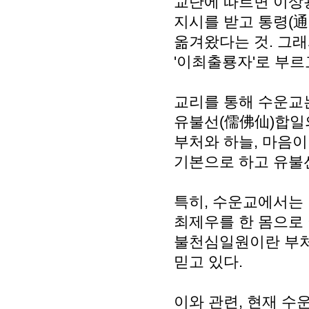
교단에 따르면 이상용
지시를 받고 통령(通
옮겨왔다는 것. 그래
'이최출룡자'로 부르
교리를 통해 수운교
유불선(儒佛仙)합일
부처와 하늘, 마음이
기본으로 하고 유불
특히, 수운교에서
최제우를 한 몸으로
불천심일원이란 부처
믿고 있다.
이와 관련, 현재 수