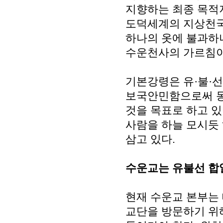
지향하는 최종 목적
도덕세계의 지상천국
하나의 옷에 불과하
수운천사의 가르침이
기본강령은 유·불·
보국안민함으로써 동
것을 목표로 하고 
사람을 하늘 모시듯 
삼고 있다.
수운교는 유불선 합
현재 수운교 본부는
교단을 방문하기 위