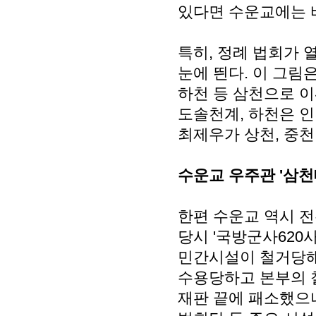
있다면 수운교에는 
특히, 정례 법회가 
눈에 띈다. 이 그림
하천 등 삼천으로 이
도솔천계, 하천은 
최제우가 상천, 중천
수운교 우주관 '삼
한편 수운교 역시 전
당시 '국방군사620
민간시설이 철거당해
수용당하고 본부의 
재판 끝에 패소했으나