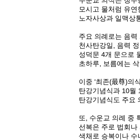
수운교 의식은 청수
모시고 물처럼 유연한
노자사상과 일맥상통
주요 의례로는 음력 1
천사탄강일, 음력 정
성덕문 4개 문으로
초하루, 보름에는 
이중 '최존(最尊)의
탄강기념식과 10월 
탄강기념식도 주요 
또, 수운교 의례 중
선복은 주로 법회나 
색채로 승복이나 수녀