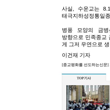
사실, 수운교는 8.
태극지하성정통일종
병풍 모양의 금병
방향으로 민족종교 
게 그저 우연으로 
이건재 기자
[종교평화를 선도하는신문]
TOP기사