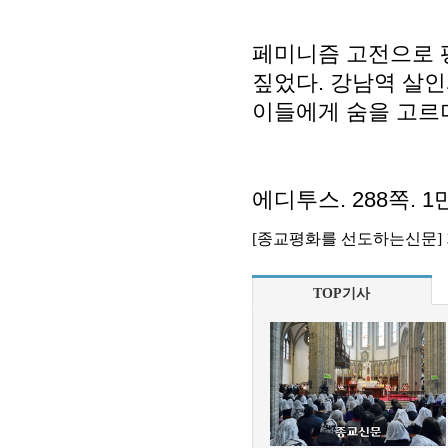
페미니즘 고전으로 
짚었다. 강남역 살인
이들에게 숨을 고르며
에디투스. 288쪽. 1
[종교평화를 선도하는신문]
TOP기사