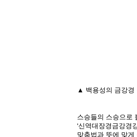
▲ 백용성의 금강경 
스승들의 스승으로 불
'신역대장경금강경강
맞춤법과 뜻에 맞게 